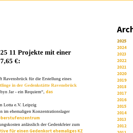
Arc
2025
2024
025 11 Projekte mit einer
2023
7,65 €:
2022
2021
2020
 Ravensbrück für die Erstellung eines
2019
tlinge in
der Gedenkstätte
Ravensbrück
2018
das
byn Jar - ein Requiem“,
2017
2016
m Lotta e.V. Leipzig
2015
n im ehemaligen Konzentrationslager
2014
Oberstufenzentrum
2013
ungskosten anlässlich der Gedenkfeier zum
2012
ative für einen Gedenkort ehemaliges KZ
2011