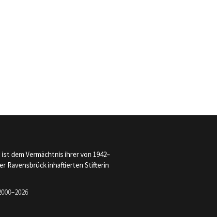
g ist dem Vermächtnis ihrer von 1942–
r Ravensbrück inhaftierten Stifterin
2000–2026