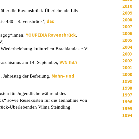
2010
l
über die Ravensbrück-Überlebende
Lily
2009
2008
“,
das
ste 480 - Ravensbrück
2007
2006
YOUPEDIA Ravensbrück
dagog*innen,
,
2005
V.
2004
,
Wiederbelebung kulturellen Brachlandes e.V.
2003
2002
VVN
Faschismus am 14. September,
B
dA
2001
2000
Mahn- und
. Jahrestag der Befreiung,
1999
1998
sten für Jugendliche während des
1997
ck“ sowie Reisekosten für die Teilnahme von
1996
brück-Überlebenden Vilma Steindling,
1995
1994