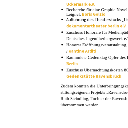
Uckermark e.V.
Recherche für eine
Graphic Nove
Boris Golzio
Leignel,
Aufführung des Theaterstücks „
Li
dokumentartheater berlin e.V.
Zuschuss Honorare für Medienpä
Deutsches Jugendherbergswerk e.
Honorar Eröffnungsveranstaltung
Kantine Arditi
/
Raummiete
Gedenktag Opfer des 
Berlin
Zuschuss Übernachtungskosten
80
Gedenkstätte Ravensbrück
Zudem konnten die Unterbringungsko
stiftungseigenen Projekts „Ravensdru
Ruth Steindling, Tochter der Ravens
übernommen werden.